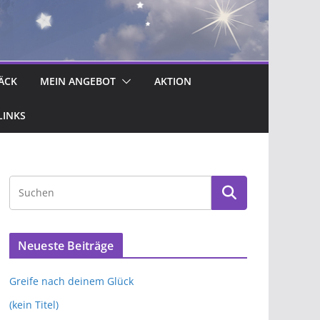
ÄCK
MEIN ANGEBOT
AKTION
LINKS
Neueste Beiträge
Greife nach deinem Glück
(kein Titel)