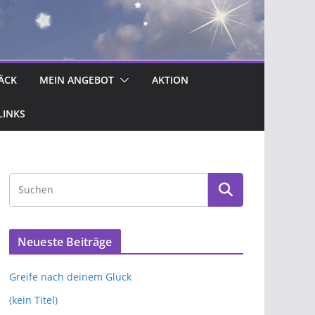
ÄCK
MEIN ANGEBOT
AKTION
LINKS
Neueste Beiträge
Greife nach deinem Glück
(kein Titel)