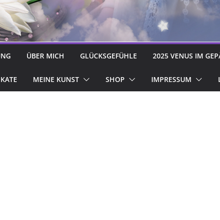
UNG
ÜBER MICH
GLÜCKSGEFÜHLE
2025 VENUS IM GEP
IKATE
MEINE KUNST
SHOP
IMPRESSUM